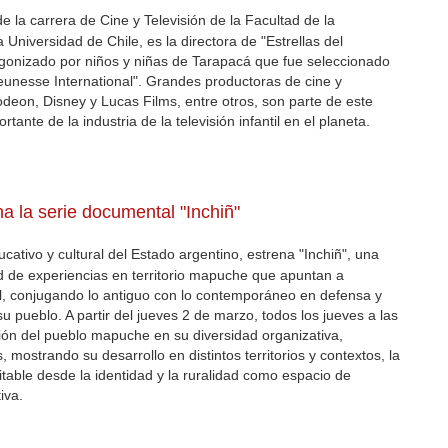
 la carrera de Cine y Televisión de la Facultad de la
niversidad de Chile, es la directora de "Estrellas del
agonizado por niños y niñas de Tarapacá que fue seleccionado
x Jeunesse International". Grandes productoras de cine y
odeon, Disney y Lucas Films, entre otros, son parte de este
tante de la industria de la televisión infantil en el planeta.
a la serie documental "Inchiñ"
cativo y cultural del Estado argentino, estrena "Inchiñ", una
ad de experiencias en territorio mapuche que apuntan a
ral, conjugando lo antiguo con lo contemporáneo en defensa y
su pueblo. A partir del jueves 2 de marzo, todos los jueves a las
ón del pueblo mapuche en su diversidad organizativa,
 mostrando su desarrollo en distintos territorios y contextos, la
able desde la identidad y la ruralidad como espacio de
iva.