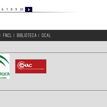
6
7
8
9
10
FNCL
BIBLIOTECA
OCAL
|
|
|