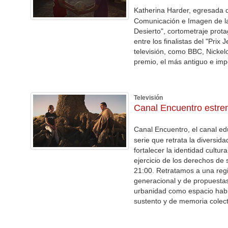
Katherina Harder, egresada de
Comunicación e Imagen de la U
Desierto", cortometraje prot
entre los finalistas del "Pri
televisión, como BBC, Nickel
premio, el más antiguo e impor
Televisión
Canal Encuentro estren
Canal Encuentro, el canal edu
serie que retrata la diversid
fortalecer la identidad cultu
ejercicio de los derechos de 
21:00. Retratamos a una regi
generacional y de propuestas,
urbanidad como espacio habit
sustento y de memoria colect