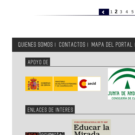
2
1
3
4
5
QUIENES SOMOS
CONTACTOS
MAPA DEL PORTAL
|
|
APOYO DE
ENLACES DE INTERES