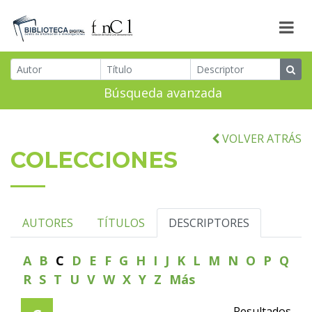
Búsqueda avanzada
VOLVER ATRÁS
COLECCIONES
AUTORES
TÍTULOS
DESCRIPTORES
A
B
C
D
E
F
G
H
I
J
K
L
M
N
O
P
Q
R
S
T
U
V
W
X
Y
Z
Más
Resultados