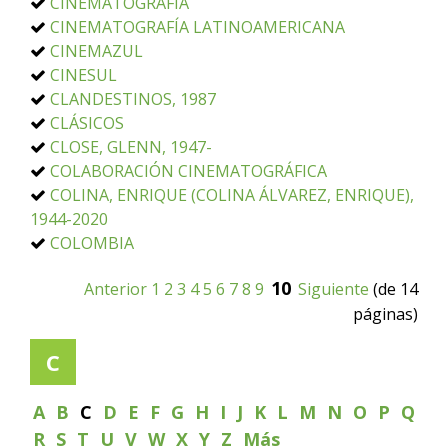
CINEMATOGRAFIA
CINEMATOGRAFÍA LATINOAMERICANA
CINEMAZUL
CINESUL
CLANDESTINOS, 1987
CLÁSICOS
CLOSE, GLENN, 1947-
COLABORACIÓN CINEMATOGRÁFICA
COLINA, ENRIQUE (COLINA ÁLVAREZ, ENRIQUE),
1944-2020
COLOMBIA
10
Anterior
1
2
3
4
5
6
7
8
9
Siguiente
(de 14
páginas)
C
A
B
C
D
E
F
G
H
I
J
K
L
M
N
O
P
Q
R
S
T
U
V
W
X
Y
Z
Más