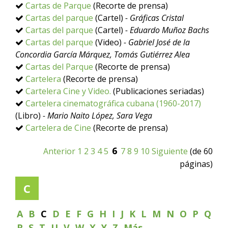
Cartas de Parque
(Recorte de prensa)
Cartas del parque
(Cartel)
- Gráficas Cristal
Cartas del parque
(Cartel)
- Eduardo Muñoz Bachs
Cartas del parque
(Video)
- Gabriel José de la
Concordia García Márquez, Tomás Gutiérrez Alea
Cartas del Parque
(Recorte de prensa)
Cartelera
(Recorte de prensa)
Cartelera Cine y Video.
(Publicaciones seriadas)
Cartelera cinematográfica cubana (1960-2017)
(Libro)
- Mario Naito López, Sara Vega
Cartelera de Cine
(Recorte de prensa)
6
Anterior
1
2
3
4
5
7
8
9
10
Siguiente
(de 60
páginas)
C
A
B
C
D
E
F
G
H
I
J
K
L
M
N
O
P
Q
R
S
T
U
V
W
X
Y
Z
Más