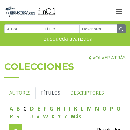
Búsqueda avanzada
VOLVER ATRÁS
COLECCIONES
AUTORES
TÍTULOS
DESCRIPTORES
A
B
C
D
E
F
G
H
I
J
K
L
M
N
O
P
Q
R
S
T
U
V
W
X
Y
Z
Más
Resultados