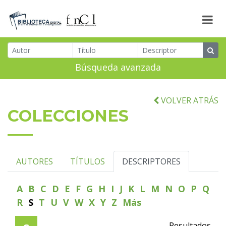
Búsqueda avanzada
VOLVER ATRÁS
COLECCIONES
AUTORES
TÍTULOS
DESCRIPTORES
A
B
C
D
E
F
G
H
I
J
K
L
M
N
O
P
Q
R
S
T
U
V
W
X
Y
Z
Más
Resultados