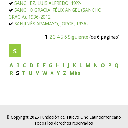
SANCHEZ, LUIS ALFREDO, 19??-
SANCHO GRACIA, FÉLIX ÁNGEL (SANCHO
GRACIA), 1936-2012
SANJINÉS ARAMAYO, JORGE, 1936-
1
2
3
4
5
6
Siguiente
(de 6 páginas)
S
A
B
C
D
E
F
G
H
I
J
K
L
M
N
O
P
Q
R
S
T
U
V
W
X
Y
Z
Más
© Copyright 2026 Fundación del Nuevo Cine Latinoamericano.
Todos los derechos reservados.