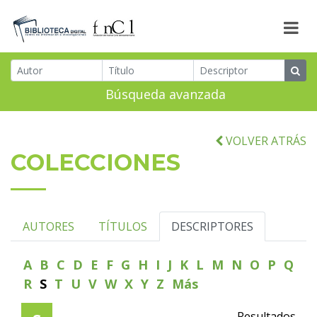
Búsqueda avanzada
VOLVER ATRÁS
COLECCIONES
AUTORES
TÍTULOS
DESCRIPTORES
A
B
C
D
E
F
G
H
I
J
K
L
M
N
O
P
Q
R
S
T
U
V
W
X
Y
Z
Más
Resultados