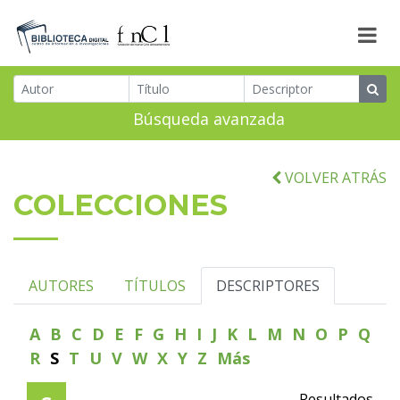
Búsqueda avanzada
VOLVER ATRÁS
COLECCIONES
AUTORES
TÍTULOS
DESCRIPTORES
A
B
C
D
E
F
G
H
I
J
K
L
M
N
O
P
Q
R
S
T
U
V
W
X
Y
Z
Más
Resultados