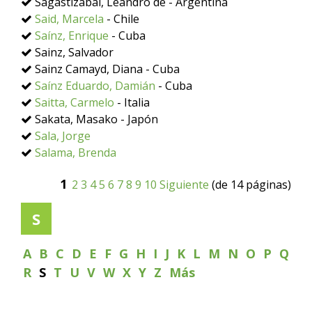
Sagastizábal, Leandro de - Argentina
Said, Marcela
- Chile
Saínz, Enrique
- Cuba
Sainz, Salvador
Sainz Camayd, Diana - Cuba
Saínz Eduardo, Damián
- Cuba
Saitta, Carmelo
- Italia
Sakata, Masako - Japón
Sala, Jorge
Salama, Brenda
1
2
3
4
5
6
7
8
9
10
Siguiente
(de 14 páginas)
S
A
B
C
D
E
F
G
H
I
J
K
L
M
N
O
P
Q
R
S
T
U
V
W
X
Y
Z
Más