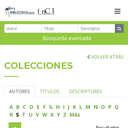
Búsqueda avanzada
VOLVER ATRÁS
COLECCIONES
AUTORES
TÍTULOS
DESCRIPTORES
A
B
C
D
E
F
G
H
I
J
K
L
M
N
O
P
Q
R
S
T
U
V
W
X
Y
Z
Más
Resultados