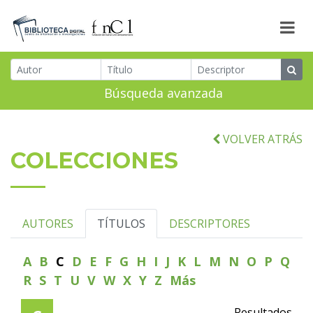
Búsqueda avanzada
VOLVER ATRÁS
COLECCIONES
AUTORES
TÍTULOS
DESCRIPTORES
A
B
C
D
E
F
G
H
I
J
K
L
M
N
O
P
Q
R
S
T
U
V
W
X
Y
Z
Más
Resultados