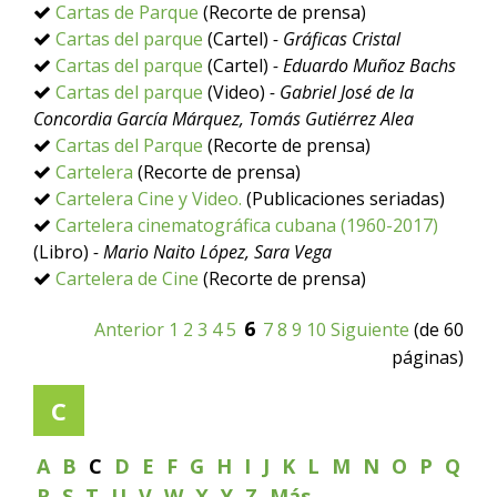
Cartas de Parque
(Recorte de prensa)
Cartas del parque
(Cartel)
- Gráficas Cristal
Cartas del parque
(Cartel)
- Eduardo Muñoz Bachs
Cartas del parque
(Video)
- Gabriel José de la
Concordia García Márquez, Tomás Gutiérrez Alea
Cartas del Parque
(Recorte de prensa)
Cartelera
(Recorte de prensa)
Cartelera Cine y Video.
(Publicaciones seriadas)
Cartelera cinematográfica cubana (1960-2017)
(Libro)
- Mario Naito López, Sara Vega
Cartelera de Cine
(Recorte de prensa)
6
Anterior
1
2
3
4
5
7
8
9
10
Siguiente
(de 60
páginas)
C
A
B
C
D
E
F
G
H
I
J
K
L
M
N
O
P
Q
R
S
T
U
V
W
X
Y
Z
Más