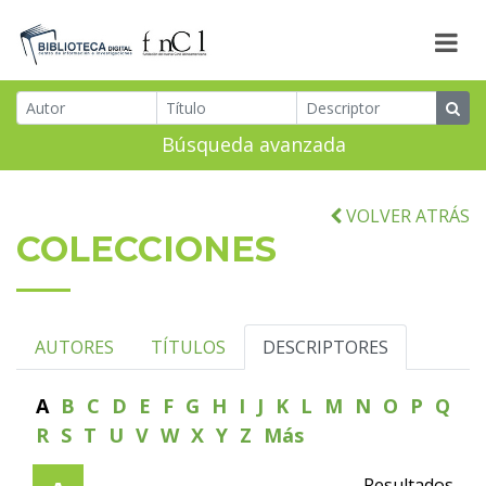
Búsqueda avanzada
VOLVER ATRÁS
COLECCIONES
AUTORES
TÍTULOS
DESCRIPTORES
A
B
C
D
E
F
G
H
I
J
K
L
M
N
O
P
Q
R
S
T
U
V
W
X
Y
Z
Más
Resultados