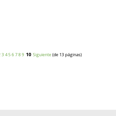
10
2
3
4
5
6
7
8
9
Siguiente
(de 13 páginas)