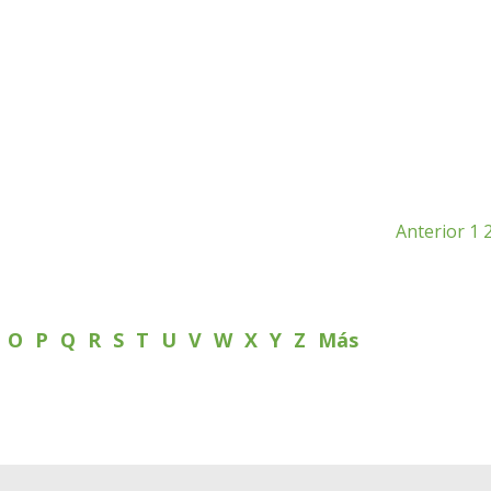
Anterior
1
N
O
P
Q
R
S
T
U
V
W
X
Y
Z
Más