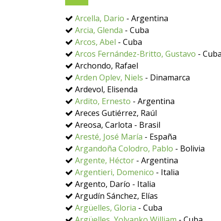
Arcella, Dario
- Argentina
Arcia, Glenda
- Cuba
Arcos, Abel
- Cuba
Arcos Fernández-Britto, Gustavo
- Cub
Archondo, Rafael
Arden Oplev, Niels
- Dinamarca
Ardevol, Elisenda
Ardito, Ernesto
- Argentina
Areces Gutiérrez, Raúl
Areosa, Carlota - Brasil
Aresté, José María
- España
Argandoña Colodro, Pablo
- Bolivia
Argente, Héctor
- Argentina
Argentieri, Domenico
- Italia
Argento, Darío - Italia
Argudín Sánchez, Elías
Argüelles, Gloria
- Cuba
Argüelles, Yolyanko William
- Cuba