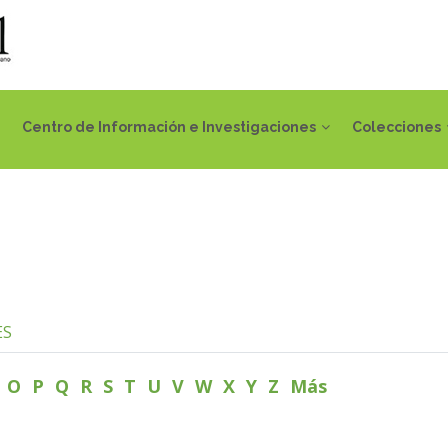
Centro de Información e Investigaciones
Colecciones
ES
N
O
P
Q
R
S
T
U
V
W
X
Y
Z
Más