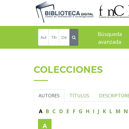
Búsqueda
avanzada
COLECCIONES
AUTORES
TÍTULOS
DESCRIPTOR
A
B
C
D
E
F
G
H
I
J
K
L
M
A