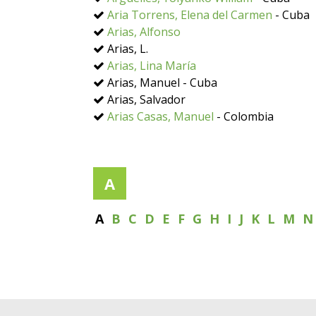
Aria Torrens, Elena del Carmen
- Cuba
Arias, Alfonso
Arias, L.
Arias, Lina María
Arias, Manuel - Cuba
Arias, Salvador
Arias Casas, Manuel
- Colombia
A
A
B
C
D
E
F
G
H
I
J
K
L
M