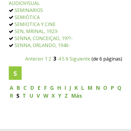
AUDIOVISUAL
SEMINARIOS
SEMIÓTICA
SEMIOTICA Y CINE
SEN, MRINAL, 1923-
SENNA, CONCEIÇAO, 19??-
SENNA, ORLANDO, 1940-
3
Anterior
1
2
4
5
6
Siguiente
(de 6 páginas)
S
A
B
C
D
E
F
G
H
I
J
K
L
M
N
O
P
Q
R
S
T
U
V
W
X
Y
Z
Más