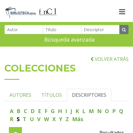
Búsqueda avanzada
VOLVER ATRÁS
COLECCIONES
AUTORES
TÍTULOS
DESCRIPTORES
A
B
C
D
E
F
G
H
I
J
K
L
M
N
O
P
Q
R
S
T
U
V
W
X
Y
Z
Más
Resultados