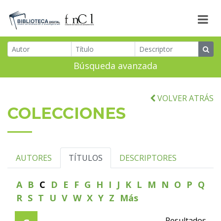
Búsqueda avanzada
VOLVER ATRÁS
COLECCIONES
AUTORES
TÍTULOS
DESCRIPTORES
A
B
C
D
E
F
G
H
I
J
K
L
M
N
O
P
Q
R
S
T
U
V
W
X
Y
Z
Más
Resultados