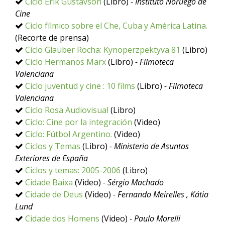
Ciclo Erik Gustavson
(Libro)
- Instituto Noruego de
Cine
Ciclo fílmico sobre el Che, Cuba y América Latina.
(Recorte de prensa)
Ciclo Glauber Rocha: Kynoperzpektyva 81
(Libro)
Ciclo Hermanos Marx
(Libro)
- Filmoteca
Valenciana
Ciclo juventud y cine : 10 films
(Libro)
- Filmoteca
Valenciana
Ciclo Rosa Audiovisual
(Libro)
Ciclo: Cine por la integración
(Video)
Ciclo: Fútbol Argentino.
(Video)
Ciclos y Temas
(Libro)
- Ministerio de Asuntos
Exteriores de España
Ciclos y temas: 2005-2006
(Libro)
Cidade Baixa
(Video)
- Sérgio Machado
Cidade de Deus
(Video)
- Fernando Meirelles , Kátia
Lund
Cidade dos Homens
(Video)
- Paulo Morelli