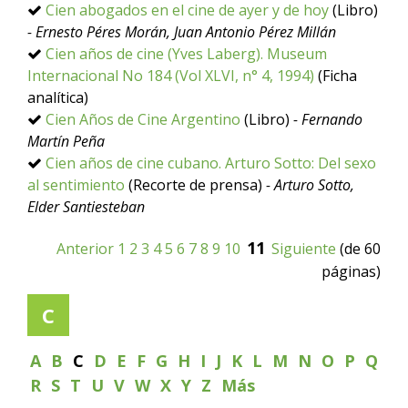
Cien abogados en el cine de ayer y de hoy
(Libro)
- Ernesto Péres Morán, Juan Antonio Pérez Millán
Cien años de cine (Yves Laberg). Museum
Internacional No 184 (Vol XLVI, n° 4, 1994)
(Ficha
analítica)
Cien Años de Cine Argentino
(Libro)
- Fernando
Martín Peña
Cien años de cine cubano. Arturo Sotto: Del sexo
al sentimiento
(Recorte de prensa)
- Arturo Sotto,
Elder Santiesteban
11
Anterior
1
2
3
4
5
6
7
8
9
10
Siguiente
(de 60
páginas)
C
A
B
C
D
E
F
G
H
I
J
K
L
M
N
O
P
Q
R
S
T
U
V
W
X
Y
Z
Más