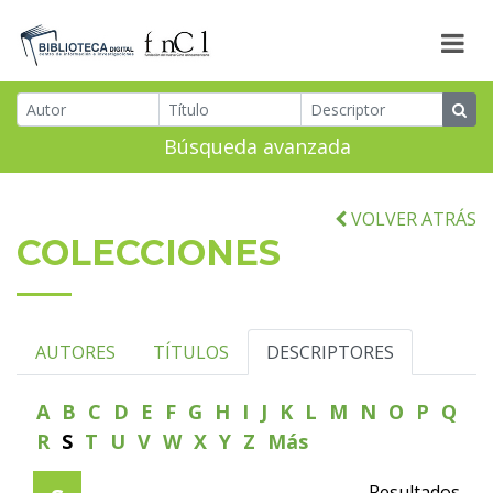
Búsqueda avanzada
VOLVER ATRÁS
COLECCIONES
AUTORES
TÍTULOS
DESCRIPTORES
A
B
C
D
E
F
G
H
I
J
K
L
M
N
O
P
Q
R
S
T
U
V
W
X
Y
Z
Más
Resultados