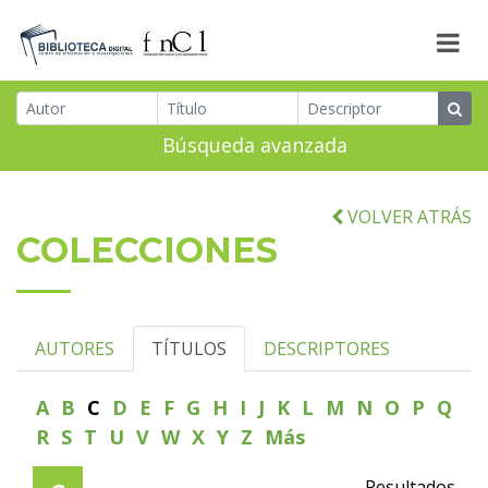
Búsqueda avanzada
VOLVER ATRÁS
COLECCIONES
AUTORES
TÍTULOS
DESCRIPTORES
A
B
C
D
E
F
G
H
I
J
K
L
M
N
O
P
Q
R
S
T
U
V
W
X
Y
Z
Más
Resultados