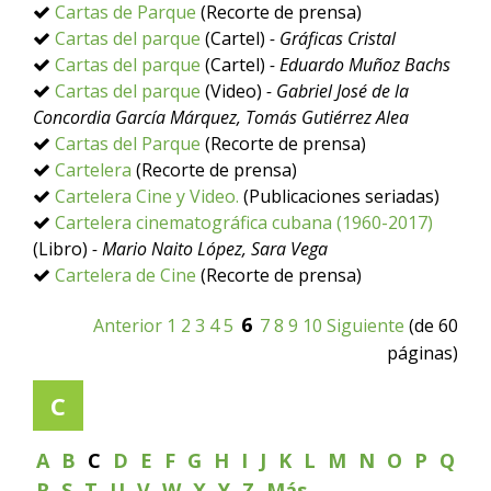
Cartas de Parque
(Recorte de prensa)
Cartas del parque
(Cartel)
- Gráficas Cristal
Cartas del parque
(Cartel)
- Eduardo Muñoz Bachs
Cartas del parque
(Video)
- Gabriel José de la
Concordia García Márquez, Tomás Gutiérrez Alea
Cartas del Parque
(Recorte de prensa)
Cartelera
(Recorte de prensa)
Cartelera Cine y Video.
(Publicaciones seriadas)
Cartelera cinematográfica cubana (1960-2017)
(Libro)
- Mario Naito López, Sara Vega
Cartelera de Cine
(Recorte de prensa)
6
Anterior
1
2
3
4
5
7
8
9
10
Siguiente
(de 60
páginas)
C
A
B
C
D
E
F
G
H
I
J
K
L
M
N
O
P
Q
R
S
T
U
V
W
X
Y
Z
Más