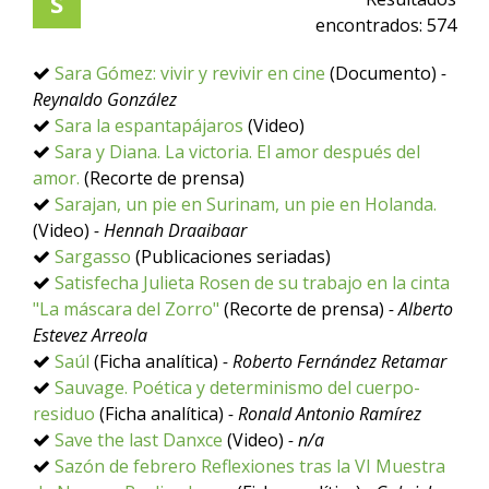
S
encontrados:
574
Sara Gómez: vivir y revivir en cine
(Documento)
-
Reynaldo González
Sara la espantapájaros
(Video)
Sara y Diana. La victoria. El amor después del
amor.
(Recorte de prensa)
Sarajan, un pie en Surinam, un pie en Holanda.
(Video)
- Hennah Draaibaar
Sargasso
(Publicaciones seriadas)
Satisfecha Julieta Rosen de su trabajo en la cinta
"La máscara del Zorro"
(Recorte de prensa)
- Alberto
Estevez Arreola
Saúl
(Ficha analítica)
- Roberto Fernández Retamar
Sauvage. Poética y determinismo del cuerpo-
residuo
(Ficha analítica)
- Ronald Antonio Ramírez
Save the last Danxce
(Video)
- n/a
Sazón de febrero Reflexiones tras la VI Muestra