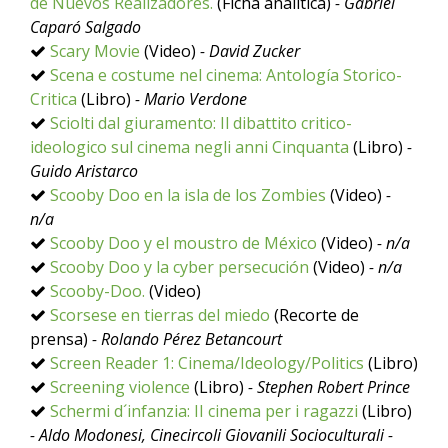
de Nuevos Realizadores.
(Ficha analítica)
- Gabriel
Caparó Salgado
Scary Movie
(Video)
- David Zucker
Scena e costume nel cinema: Antología Storico-
Critica
(Libro)
- Mario Verdone
Sciolti dal giuramento: Il dibattito critico-
ideologico sul cinema negli anni Cinquanta
(Libro)
-
Guido Aristarco
Scooby Doo en la isla de los Zombies
(Video)
-
n/a
Scooby Doo y el moustro de México
(Video)
- n/a
Scooby Doo y la cyber persecución
(Video)
- n/a
Scooby-Doo.
(Video)
Scorsese en tierras del miedo
(Recorte de
prensa)
- Rolando Pérez Betancourt
Screen Reader 1: Cinema/Ideology/Politics
(Libro)
Screening violence
(Libro)
- Stephen Robert Prince
Schermi d´infanzia: II cinema per i ragazzi
(Libro)
- Aldo Modonesi, Cinecircoli Giovanili Socioculturali -