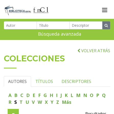
Búsqueda avanzada
VOLVER ATRÁS
COLECCIONES
AUTORES
TÍTULOS
DESCRIPTORES
A
B
C
D
E
F
G
H
I
J
K
L
M
N
O
P
Q
R
S
T
U
V
W
X
Y
Z
Más
Resultados