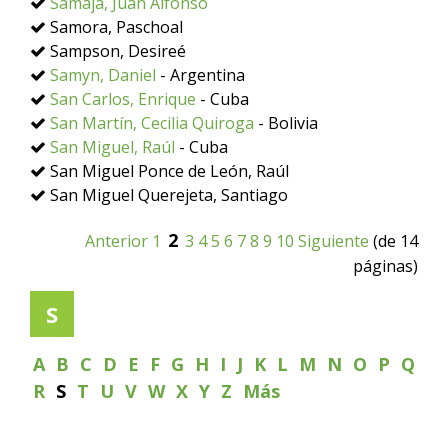
Samaja, Juan Alfonso
Samora, Paschoal
Sampson, Desireé
Samyn, Daniel
- Argentina
San Carlos, Enrique
- Cuba
San Martín, Cecilia Quiroga
- Bolivia
San Miguel, Raúl
- Cuba
San Miguel Ponce de León, Raúl
San Miguel Querejeta, Santiago
2
Anterior
1
3
4
5
6
7
8
9
10
Siguiente
(de 14
páginas)
S
A
B
C
D
E
F
G
H
I
J
K
L
M
N
O
P
Q
R
S
T
U
V
W
X
Y
Z
Más