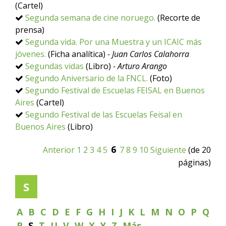
(Cartel)
Segunda semana de cine noruego.
(Recorte de
prensa)
Segunda vida. Por una Muestra y un ICAIC más
jóvenes.
(Ficha analítica)
- Juan Carlos Calahorra
Segundas vidas
(Libro)
- Arturo Arango
Segundo Aniversario de la FNCL.
(Foto)
Segundo Festival de Escuelas FEISAL en Buenos
Aires
(Cartel)
Segundo Festival de las Escuelas Feisal en
Buenos Aires
(Libro)
6
Anterior
1
2
3
4
5
7
8
9
10
Siguiente
(de 20
páginas)
S
A
B
C
D
E
F
G
H
I
J
K
L
M
N
O
P
Q
R
S
T
U
V
W
X
Y
Z
Más