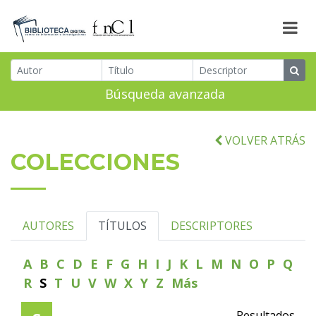
Búsqueda avanzada
VOLVER ATRÁS
COLECCIONES
AUTORES
TÍTULOS
DESCRIPTORES
A
B
C
D
E
F
G
H
I
J
K
L
M
N
O
P
Q
R
S
T
U
V
W
X
Y
Z
Más
Resultados