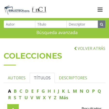
Búsqueda avanzada
VOLVER ATRÁS
COLECCIONES
AUTORES
TÍTULOS
DESCRIPTORES
A
B
C
D
E
F
G
H
I
J
K
L
M
N
O
P
Q
R
S
T
U
V
W
X
Y
Z
Más
Resultados