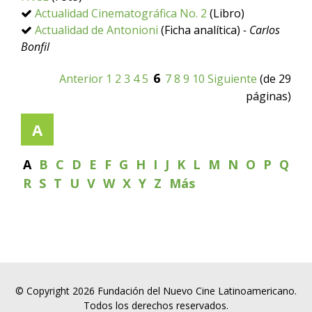
Actualidad Cinematográfica No. 2
(Libro)
Actualidad de Antonioni
(Ficha analítica)
- Carlos
Bonfil
6
Anterior
1
2
3
4
5
7
8
9
10
Siguiente
(de 29
páginas)
A
A
B
C
D
E
F
G
H
I
J
K
L
M
N
O
P
Q
R
S
T
U
V
W
X
Y
Z
Más
© Copyright 2026 Fundación del Nuevo Cine Latinoamericano.
Todos los derechos reservados.