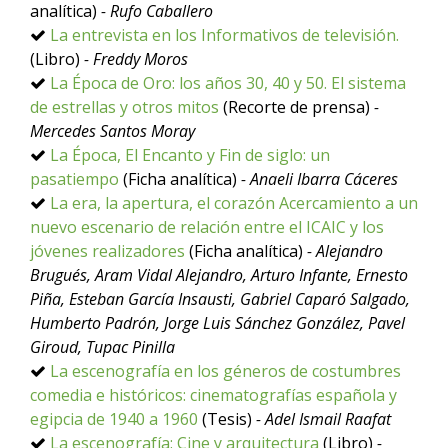
analítica)
- Rufo Caballero
La entrevista en los Informativos de televisión.
(Libro)
- Freddy Moros
La Época de Oro: los años 30, 40 y 50. El sistema
de estrellas y otros mitos
(Recorte de prensa)
-
Mercedes Santos Moray
La Época, El Encanto y Fin de siglo: un
pasatiempo
(Ficha analítica)
- Anaeli Ibarra Cáceres
La era, la apertura, el corazón Acercamiento a un
nuevo escenario de relación entre el ICAIC y los
jóvenes realizadores
(Ficha analítica)
- Alejandro
Brugués, Aram Vidal Alejandro, Arturo Infante, Ernesto
Piña, Esteban García Insausti, Gabriel Caparó Salgado,
Humberto Padrón, Jorge Luis Sánchez González, Pavel
Giroud, Tupac Pinilla
La escenografía en los géneros de costumbres
comedia e históricos: cinematografías española y
egipcia de 1940 a 1960
(Tesis)
- Adel Ismail Raafat
La escenografía: Cine y arquitectura
(Libro)
-