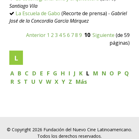
Santiago Vila
La Escuela de Gabo
(Recorte de prensa)
- Gabriel
José de la Concordia García Márquez
10
Anterior
1
2
3
4
5
6
7
8
9
Siguiente
(de 59
páginas)
L
A
B
C
D
E
F
G
H
I
J
K
L
M
N
O
P
Q
R
S
T
U
V
W
X
Y
Z
Más
© Copyright 2026 Fundación del Nuevo Cine Latinoamericano.
Todos los derechos reservados.