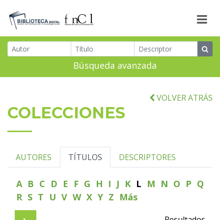
Búsqueda avanzada
VOLVER ATRÁS
COLECCIONES
AUTORES
TÍTULOS
DESCRIPTORES
A
B
C
D
E
F
G
H
I
J
K
L
M
N
O
P
Q
R
S
T
U
V
W
X
Y
Z
Más
Resultados