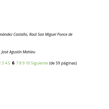
rnández Castaño, Raúl San Miguel Ponce de
- José Agustín Mahieu
6
2
3
4
5
7
8
9
10
Siguiente
(de 59 páginas)