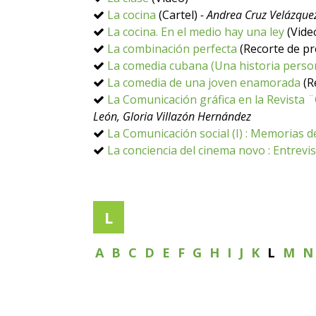
La cocina
(Cartel)
- Andrea Cruz Velázque
La cocina. En el medio hay una ley
(Vide
La combinación perfecta
(Recorte de p
La comedia cubana (Una historia perso
La comedia de una joven enamorada
(R
La Comunicación gráfica en la Revista ¨
León, Gloria Villazón Hernández
La Comunicación social (I) : Memorias d
La conciencia del cinema novo : Entrevi
L
A
B
C
D
E
F
G
H
I
J
K
L
M