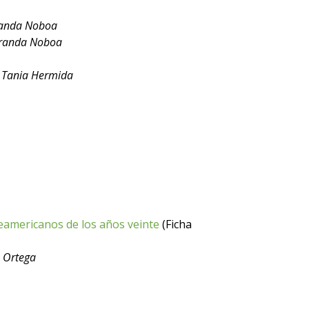
randa Noboa
Granda Noboa
- Tania Hermida
eamericanos de los años veinte
(Ficha
z Ortega