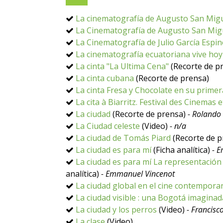
La cinematografía de Augusto San Migue
La Cinematografía de Augusto San Migue
La Cinematografía de Julio García Espi
La cinematografía ecuatoriana vive ho
La cinta "La Ultima Cena"
(Recorte de p
La cinta cubana
(Recorte de prensa)
La cinta Fresa y Chocolate en su prime
La cita à Biarritz. Festival des Cinemas e
La ciudad
(Recorte de prensa)
- Rolando
La Ciudad celeste
(Video)
- n/a
La ciudad de Tomás Piard
(Recorte de p
La ciudad es para mí
(Ficha analítica)
- 
La ciudad es para mí La representació
analítica)
- Emmanuel Vincenot
La ciudad global en el cine contempora
La ciudad visible : una Bogotá imaginad
La ciudad y los perros
(Video)
- Francisc
La clase
(Video)