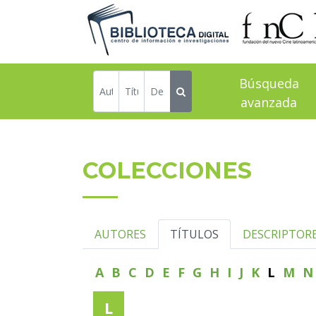
Búsqueda
avanzada
COLECCIONES
AUTORES
TÍTULOS
DESCRIPTOR
A
B
C
D
E
F
G
H
I
J
K
L
M
L