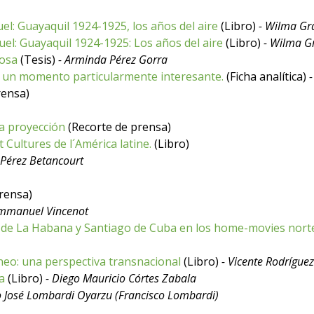
l: Guayaquil 1924-1925, los años del aire
(Libro)
- Wilma G
l: Guayaquil 1924-1925: Los años del aire
(Libro)
- Wilma 
nosa
(Tesis)
- Arminda Pérez Gorra
y un momento particularmente interesante.
(Ficha analítica)
rensa)
ra proyección
(Recorte de prensa)
t Cultures de l´América latine.
(Libro)
 Pérez Betancourt
rensa)
Emmanuel Vincenot
n de La Habana y Santiago de Cuba en los home-movies nort
neo: una perspectiva transnacional
(Libro)
- Vicente Rodrígue
a
(Libro)
- Diego Mauricio Córtes Zabala
o José Lombardi Oyarzu (Francisco Lombardi)