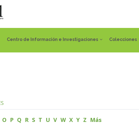
Centro de Información e Investigaciones
Colecciones
ES
N
O
P
Q
R
S
T
U
V
W
X
Y
Z
Más