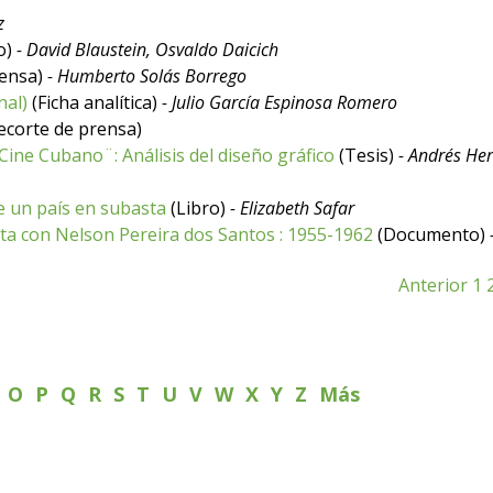
z
o)
- David Blaustein, Osvaldo Daicich
rensa)
- Humberto Solás Borrego
nal)
(Ficha analítica)
- Julio García Espinosa Romero
ecorte de prensa)
Cine Cubano¨: Análisis del diseño gráfico
(Tesis)
- Andrés He
e un país en subasta
(Libro)
- Elizabeth Safar
sta con Nelson Pereira dos Santos : 1955-1962
(Documento)
Anterior
1
N
O
P
Q
R
S
T
U
V
W
X
Y
Z
Más