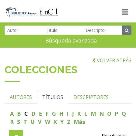
Búsqueda avanzada
VOLVER ATRÁS
COLECCIONES
AUTORES
TÍTULOS
DESCRIPTORES
A
B
C
D
E
F
G
H
I
J
K
L
M
N
O
P
Q
R
S
T
U
V
W
X
Y
Z
Más
Resultados