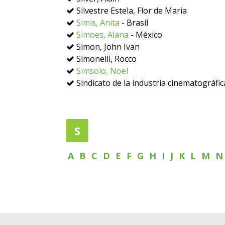
Silvestre Estela, Flor de Maria
Simis, Anita
- Brasil
Simoes, Alana
- México
Simon, John Ivan
Simonelli, Rocco
Simsolo, Noël
Sindicato de la industria cinematográfi
S
A
B
C
D
E
F
G
H
I
J
K
L
M