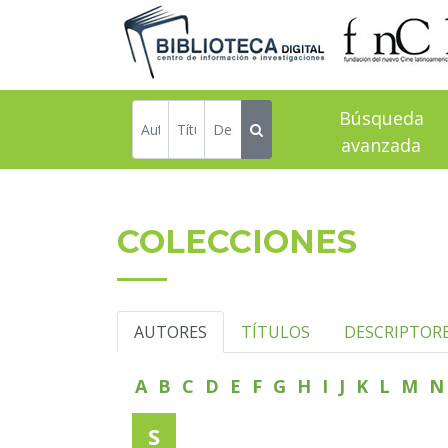
Búsqueda
avanzada
COLECCIONES
AUTORES
TÍTULOS
DESCRIPTOR
A
B
C
D
E
F
G
H
I
J
K
L
M
S