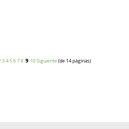
9
2
3
4
5
6
7
8
10
Siguiente
(de 14 páginas)