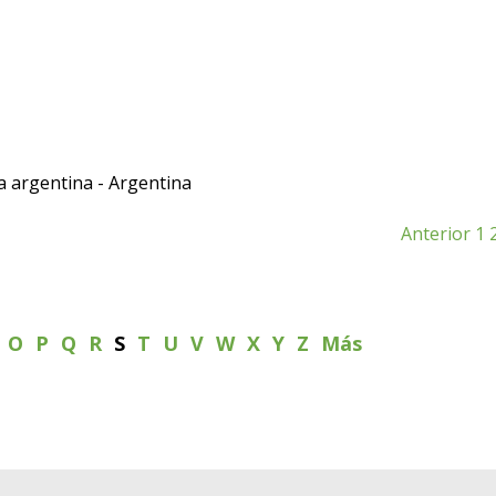
ca argentina - Argentina
Anterior
1
N
O
P
Q
R
S
T
U
V
W
X
Y
Z
Más