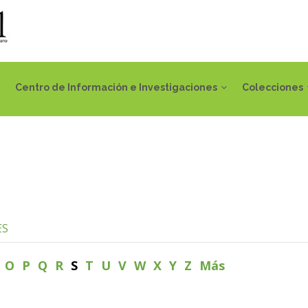
Centro de Información e Investigaciones
Colecciones
ES
N
O
P
Q
R
S
T
U
V
W
X
Y
Z
Más