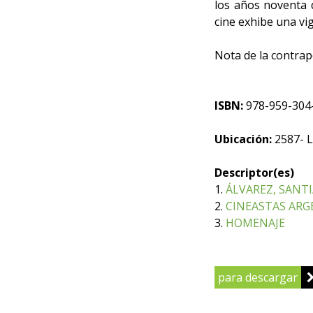
los años noventa d
cine exhibe una vig
Nota de la contrapo
ISBN:
978-959-304
Ubicación:
2587- L
Descriptor(es)
1.
ÁLVAREZ, SANTI
2.
CINEASTAS AR
3.
HOMENAJE
para descargar