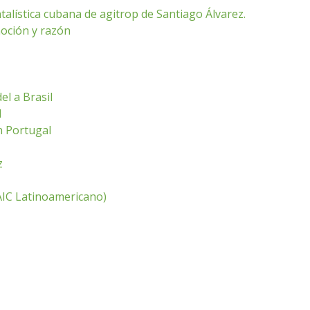
alística cubana de agitrop de Santiago Álvarez.
oción y razón
el a Brasil
l
n Portugal
z
CAIC Latinoamericano)