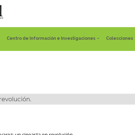
Centro de Información e Investigaciones
Colecciones
revolución.
varez: un cineasta en revolución.