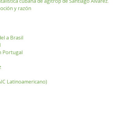
alística cubana de agitrop de Santiago Álvarez.
oción y razón
el a Brasil
l
n Portugal
z
CAIC Latinoamericano)