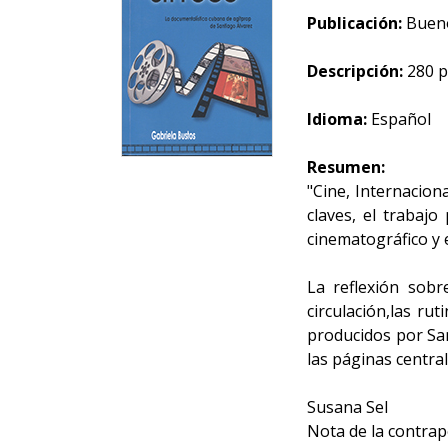
Publicación:
Buenos
Descripción:
280 p
Idioma:
Español
Resumen:
"Cine, Internacion
claves, el trabajo
cinematográfico y 
La reflexión sobr
circulación,las r
producidos por San
las páginas central
Susana Sel
Nota de la contrapo