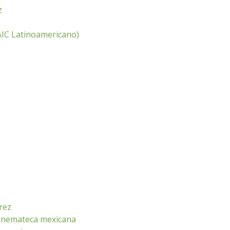
z
CAIC Latinoamericano)
rez
cinemateca mexicana