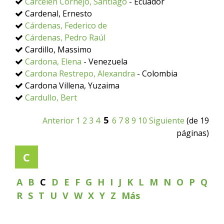
Carcelén Cornejo, Santiago
- Ecuador
Cardenal, Ernesto
Cárdenas, Federico de
Cárdenas, Pedro Raúl
Cardillo, Massimo
Cardona, Elena
- Venezuela
Cardona Restrepo, Alexandra
- Colombia
Cardona Villena, Yuzaima
Cardullo, Bert
5
Anterior
1
2
3
4
6
7
8
9
10
Siguiente
(de 19
páginas)
C
A
B
C
D
E
F
G
H
I
J
K
L
M
N
O
P
Q
R
S
T
U
V
W
X
Y
Z
Más