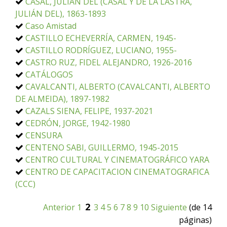
CASAL, JULIÁN DEL (CASAL Y DE LA LASTRA,
JULIÁN DEL), 1863-1893
Caso Amistad
CASTILLO ECHEVERRÍA, CARMEN, 1945-
CASTILLO RODRÍGUEZ, LUCIANO, 1955-
CASTRO RUZ, FIDEL ALEJANDRO, 1926-2016
CATÁLOGOS
CAVALCANTI, ALBERTO (CAVALCANTI, ALBERTO
DE ALMEIDA), 1897-1982
CAZALS SIENA, FELIPE, 1937-2021
CEDRÓN, JORGE, 1942-1980
CENSURA
CENTENO SABI, GUILLERMO, 1945-2015
CENTRO CULTURAL Y CINEMATOGRÁFICO YARA
CENTRO DE CAPACITACION CINEMATOGRAFICA
(CCC)
2
Anterior
1
3
4
5
6
7
8
9
10
Siguiente
(de 14
páginas)