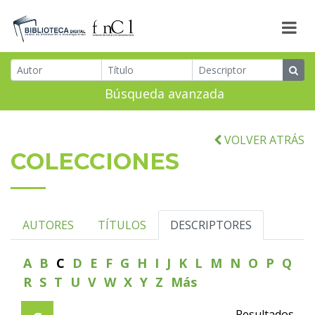
Búsqueda avanzada
VOLVER ATRÁS
COLECCIONES
AUTORES
TÍTULOS
DESCRIPTORES
A
B
C
D
E
F
G
H
I
J
K
L
M
N
O
P
Q
R
S
T
U
V
W
X
Y
Z
Más
Resultados