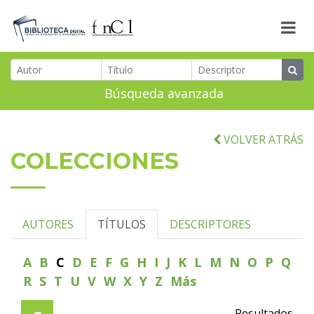
Búsqueda avanzada
VOLVER ATRÁS
COLECCIONES
AUTORES
TÍTULOS
DESCRIPTORES
A
B
C
D
E
F
G
H
I
J
K
L
M
N
O
P
Q
R
S
T
U
V
W
X
Y
Z
Más
Resultados