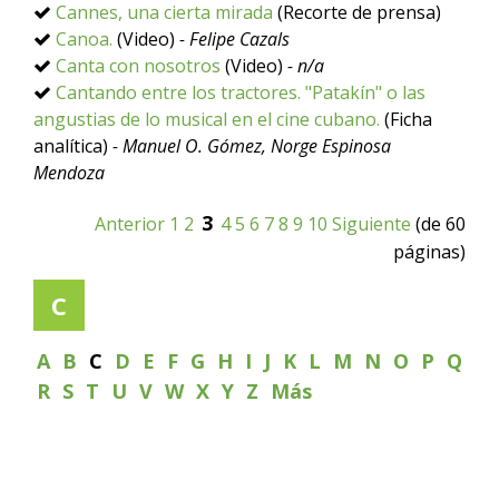
Cannes, una cierta mirada
(Recorte de prensa)
Canoa.
(Video)
- Felipe Cazals
Canta con nosotros
(Video)
- n/a
Cantando entre los tractores. "Patakín" o las
angustias de lo musical en el cine cubano.
(Ficha
analítica)
- Manuel O. Gómez, Norge Espinosa
Mendoza
3
Anterior
1
2
4
5
6
7
8
9
10
Siguiente
(de 60
páginas)
C
A
B
C
D
E
F
G
H
I
J
K
L
M
N
O
P
Q
R
S
T
U
V
W
X
Y
Z
Más