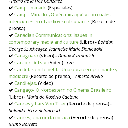
- Pedro de la Hoz González
Campo minado
(Especiales)
Campo Minado. ¿Quién mira qué y con cuales
intenciones en el audiovisual cubano?
(Recorte de
prensa)
Canadian Communications: Issues in
contemporary media and culture
(Libro)
- Bohdan
George Szuchewycz, Jeannette Marie Sloniowski
Canaguaro
(Video)
- Dunav Kuzmanich
Canción del sur
(Video)
- n/a
Candelas en la niebla. Una obra decepcionante y
mediocre
(Recorte de prensa)
- Alberto Arvelo
Candilejas.
(Video)
Cangaço- O Nordestern no Cinema Brasileiro
(Libro)
- Maria do Rosário Caetano
Cannes y Lars Von Trier
(Recorte de prensa)
-
Rolando Pérez Betancourt
Cannes, una cierta mirada
(Recorte de prensa)
-
Bruno Barreto