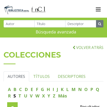
Búsqueda avanzada
VOLVER ATRÁS
COLECCIONES
AUTORES
TÍTULOS
DESCRIPTORES
A
B
C
D
E
F
G
H
I
J
K
L
M
N
O
P
Q
R
S
T
U
V
W
X
Y
Z
Más
Resultados