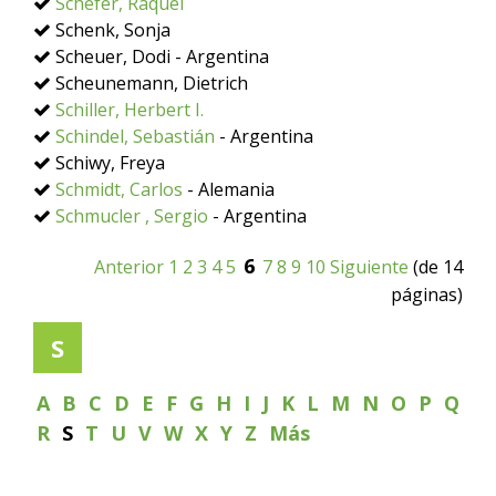
Schefer, Raquel
Schenk, Sonja
Scheuer, Dodi - Argentina
Scheunemann, Dietrich
Schiller, Herbert I.
Schindel, Sebastián
- Argentina
Schiwy, Freya
Schmidt, Carlos
- Alemania
Schmucler , Sergio
- Argentina
6
Anterior
1
2
3
4
5
7
8
9
10
Siguiente
(de 14
páginas)
S
A
B
C
D
E
F
G
H
I
J
K
L
M
N
O
P
Q
R
S
T
U
V
W
X
Y
Z
Más