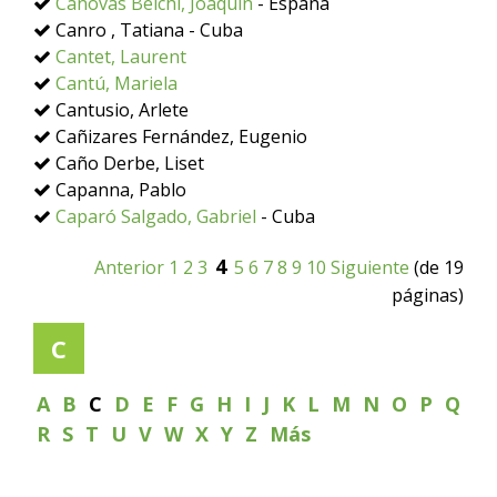
Cánovas Belchí, Joaquín
- España
Canro , Tatiana - Cuba
Cantet, Laurent
Cantú, Mariela
Cantusio, Arlete
Cañizares Fernández, Eugenio
Caño Derbe, Liset
Capanna, Pablo
Caparó Salgado, Gabriel
- Cuba
4
Anterior
1
2
3
5
6
7
8
9
10
Siguiente
(de 19
páginas)
C
A
B
C
D
E
F
G
H
I
J
K
L
M
N
O
P
Q
R
S
T
U
V
W
X
Y
Z
Más