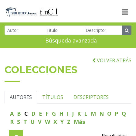
Búsqueda avanzada
VOLVER ATRÁS
COLECCIONES
AUTORES
TÍTULOS
DESCRIPTORES
A
B
C
D
E
F
G
H
I
J
K
L
M
N
O
P
Q
R
S
T
U
V
W
X
Y
Z
Más
Resultados