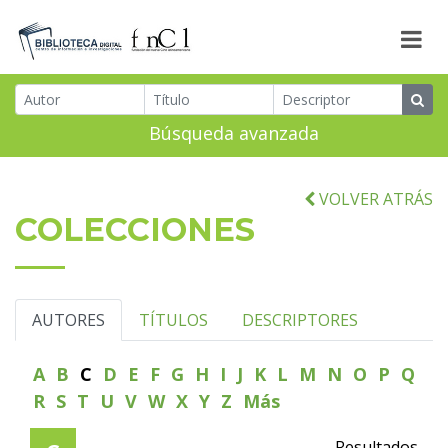
Búsqueda avanzada
VOLVER ATRÁS
COLECCIONES
AUTORES
TÍTULOS
DESCRIPTORES
A
B
C
D
E
F
G
H
I
J
K
L
M
N
O
P
Q
R
S
T
U
V
W
X
Y
Z
Más
Resultados