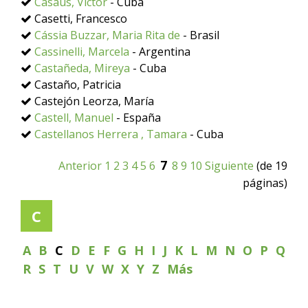
Casaus, Víctor
- Cuba
Casetti, Francesco
Cássia Buzzar, Maria Rita de
- Brasil
Cassinelli, Marcela
- Argentina
Castañeda, Mireya
- Cuba
Castaño, Patricia
Castejón Leorza, María
Castell, Manuel
- España
Castellanos Herrera , Tamara
- Cuba
7
Anterior
1
2
3
4
5
6
8
9
10
Siguiente
(de 19
páginas)
C
A
B
C
D
E
F
G
H
I
J
K
L
M
N
O
P
Q
R
S
T
U
V
W
X
Y
Z
Más