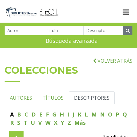
Búsqueda avanzada
VOLVER ATRÁS
COLECCIONES
AUTORES
TÍTULOS
DESCRIPTORES
A
B
C
D
E
F
G
H
I
J
K
L
M
N
O
P
Q
R
S
T
U
V
W
X
Y
Z
Más
Resultados