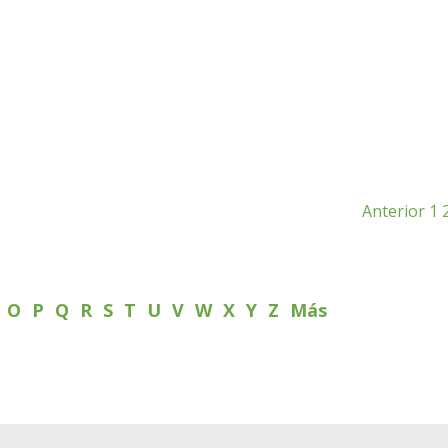
Anterior
1
N
O
P
Q
R
S
T
U
V
W
X
Y
Z
Más