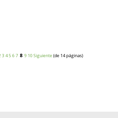
8
2
3
4
5
6
7
9
10
Siguiente
(de 14 páginas)