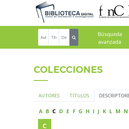
Búsqueda
avanzada
COLECCIONES
AUTORES
TÍTULOS
DESCRIPTOR
A
B
C
D
E
F
G
H
I
J
K
L
M
C