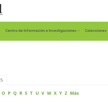
Centro de Información e Investigaciones
Colecciones
ES
N
O
P
Q
R
S
T
U
V
W
X
Y
Z
Más