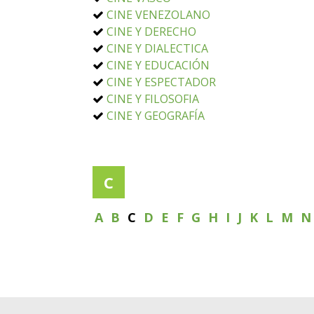
CINE VENEZOLANO
CINE Y DERECHO
CINE Y DIALECTICA
CINE Y EDUCACIÓN
CINE Y ESPECTADOR
CINE Y FILOSOFIA
CINE Y GEOGRAFÍA
C
A
B
C
D
E
F
G
H
I
J
K
L
M