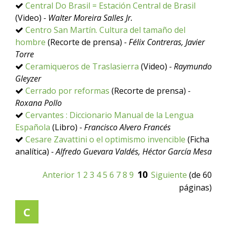
Central Do Brasil = Estación Central de Brasil
(Video)
- Walter Moreira Salles Jr.
Centro San Martín. Cultura del tamaño del
hombre
(Recorte de prensa)
- Félix Contreras, Javier
Torre
Ceramiqueros de Traslasierra
(Video)
- Raymundo
Gleyzer
Cerrado por reformas
(Recorte de prensa)
-
Roxana Pollo
Cervantes : Diccionario Manual de la Lengua
Española
(Libro)
- Francisco Alvero Francés
Cesare Zavattini o el optimismo invencible
(Ficha
analítica)
- Alfredo Guevara Valdés, Héctor García Mesa
10
Anterior
1
2
3
4
5
6
7
8
9
Siguiente
(de 60
páginas)
C