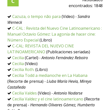
C
encontrados:
1848
Cazuza, o tempo não para
(Video)
- Sandra
Werneck
C-CAL : Revista del Nuevo Cine Latinoamericano :
Manuel Octavio Gómez: La agonía de hacer cine:
Número Especial
(Libro)
C-CAL: REVISTA DEL NUEVO CINE
LATINOAMERICANO
(Publicaciones seriadas)
Cecilia
(Cartel)
- Antonio Fernández Reboiro
Cecilia
(Video)
Cecilia Roth.
(Libro)
Cecilia Todd a medianoche en La Habana
(Recorte de prensa)
- Liuba María Hevia, Mireya
Castañeda
Cecilia Valdes
(Video)
- Antonio Nodarse
Cecilia Valdez y el cine latinoamericano
(Recorte
de prensa)
- Hernando Olivares Gómez, Humberto