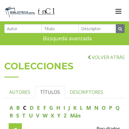
Búsqueda avanzada
VOLVER ATRÁS
COLECCIONES
AUTORES
TÍTULOS
DESCRIPTORES
A
B
C
D
E
F
G
H
I
J
K
L
M
N
O
P
Q
R
S
T
U
V
W
X
Y
Z
Más
Resultados