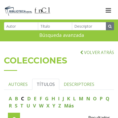
Búsqueda avanzada
VOLVER ATRÁS
COLECCIONES
AUTORES
TÍTULOS
DESCRIPTORES
A
B
C
D
E
F
G
H
I
J
K
L
M
N
O
P
Q
R
S
T
U
V
W
X
Y
Z
Más
Resultados