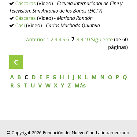
Cáscaras
(Video)
- Escuela Internacional de Cine y
Televisión, San Antonio de los Baños (EICTV)
Cáscaras
(Video)
- Mariana Rondón
Casi
(Video)
- Carlos Machado Quintela
7
Anterior
1
2
3
4
5
6
8
9
10
Siguiente
(de 60
páginas)
C
A
B
C
D
E
F
G
H
I
J
K
L
M
N
O
P
Q
R
S
T
U
V
W
X
Y
Z
Más
© Copyright 2026 Fundación del Nuevo Cine Latinoamericano.