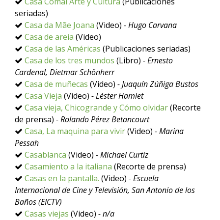
Casa Comal Arte y Cultura
(Publicaciones
seriadas)
Casa da Mãe Joana
(Video)
- Hugo Carvana
Casa de areia
(Video)
Casa de las Américas
(Publicaciones seriadas)
Casa de los tres mundos
(Libro)
- Ernesto
Cardenal, Dietmar Schönherr
Casa de muñecas
(Video)
- Juaquín Zúñiga Bustos
Casa Vieja
(Video)
- Léster Hamlet
Casa vieja, Chicogrande y Cómo olvidar
(Recorte
de prensa)
- Rolando Pérez Betancourt
Casa, La maquina para vivir
(Video)
- Marina
Pessah
Casablanca
(Video)
- Michael Curtiz
Casamiento a la italiana
(Recorte de prensa)
Casas en la pantalla.
(Video)
- Escuela
Internacional de Cine y Televisión, San Antonio de los
Baños (EICTV)
Casas viejas
(Video)
- n/a