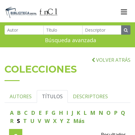
Búsqueda avanzada
VOLVER ATRÁS
COLECCIONES
AUTORES
TÍTULOS
DESCRIPTORES
A
B
C
D
E
F
G
H
I
J
K
L
M
N
O
P
Q
R
S
T
U
V
W
X
Y
Z
Más
Resultados