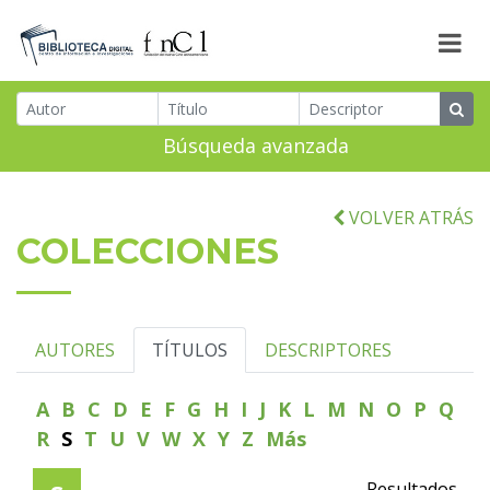
Búsqueda avanzada
VOLVER ATRÁS
COLECCIONES
AUTORES
TÍTULOS
DESCRIPTORES
A
B
C
D
E
F
G
H
I
J
K
L
M
N
O
P
Q
R
S
T
U
V
W
X
Y
Z
Más
Resultados