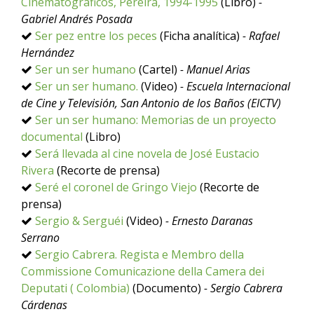
Cinematográficos, Pereira, 1994-1995
(Libro)
-
Gabriel Andrés Posada
Ser pez entre los peces
(Ficha analítica)
- Rafael
Hernández
Ser un ser humano
(Cartel)
- Manuel Arias
Ser un ser humano.
(Video)
- Escuela Internacional
de Cine y Televisión, San Antonio de los Baños (EICTV)
Ser un ser humano: Memorias de un proyecto
documental
(Libro)
Será llevada al cine novela de José Eustacio
Rivera
(Recorte de prensa)
Seré el coronel de Gringo Viejo
(Recorte de
prensa)
Sergio & Serguéi
(Video)
- Ernesto Daranas
Serrano
Sergio Cabrera. Regista e Membro della
Commissione Comunicazione della Camera dei
Deputati ( Colombia)
(Documento)
- Sergio Cabrera
Cárdenas