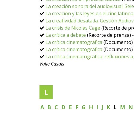
La creación sonora del audiovisual. Sele
La creación y las leyes en el cine latin
La creatividad desatada: Gestión Audio
La crisis de Nicolas Cage
(Recorte de p
La crítica a debate
(Recorte de prensa)
La crítica cinematográfica
(Documento)
La crítica cinematográfica
(Documento)
La crítica cinematográfica: reflexiones 
Valle Casals
L
A
B
C
D
E
F
G
H
I
J
K
L
M