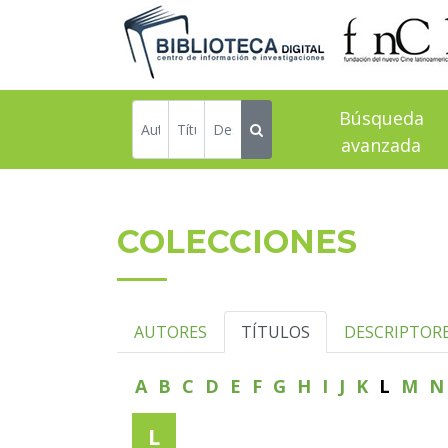
Búsqueda
avanzada
COLECCIONES
AUTORES
TÍTULOS
DESCRIPTOR
A
B
C
D
E
F
G
H
I
J
K
L
M
L