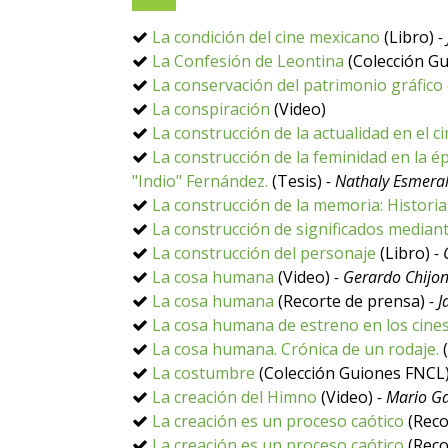
La condición del cine mexicano
(Libro)
-
La Confesión de Leontina
(Colección G
La conservación del patrimonio gráfico
La conspiración
(Video)
La construcción de la actualidad en el c
La construcción de la feminidad en la ép
"Indio" Fernández.
(Tesis)
- Nathaly Esmer
La construcción de la memoria: Histori
La construcción de significados mediant
La construcción del personaje
(Libro)
- 
La cosa humana
(Video)
- Gerardo Chijo
La cosa humana
(Recorte de prensa)
- 
La cosa humana de estreno en los cine
La cosa humana. Crónica de un rodaje.
(
La costumbre
(Colección Guiones FNCL
La creación del Himno
(Video)
- Mario Ga
La creación es un proceso caótico
(Reco
La creación es un proceso caótico
(Reco