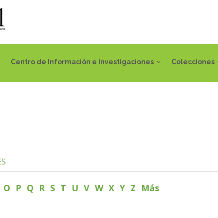
Centro de Información e Investigaciones
Colecciones
ES
N
O
P
Q
R
S
T
U
V
W
X
Y
Z
Más