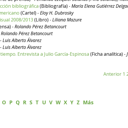
cción bibliográfica
(Bibliografía)
- María Elena Gutiérrez Delg
oamericano
(Cartel)
- Eloy H. Dubrosky
visual 2008/2013
(Libro)
- Liliana Mazure
rensa)
- Rolando Pérez Betancourt
- Rolando Pérez Betancourt
- Luis Alberto Álvarez
- Luis Alberto Álvarez
a tiempo. Entrevista a Julio García-Espinosa
(Ficha analítica)
-
Anterior
1
N
O
P
Q
R
S
T
U
V
W
X
Y
Z
Más