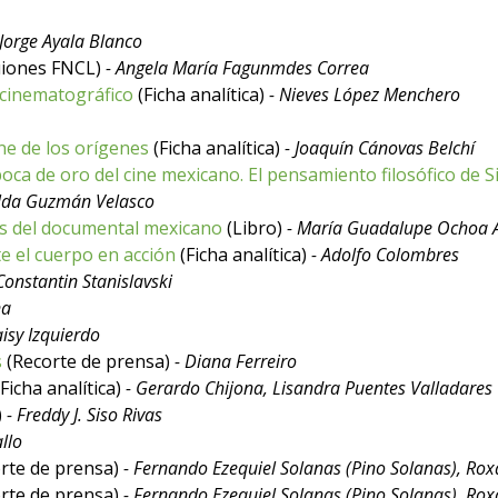
 Jorge Ayala Blanco
uiones FNCL)
- Angela María Fagunmdes Correa
 cinematográfico
(Ficha analítica)
- Nieves López Menchero
ine de los orígenes
(Ficha analítica)
- Joaquín Cánovas Belchí
oca de oro del cine mexicano. El pensamiento filosófico de S
alda Guzmán Velasco
as del documental mexicano
(Libro)
- María Guadalupe Ochoa Á
e el cuerpo en acción
(Ficha analítica)
- Adolfo Colombres
Constantin Stanislavski
na
Jaisy Izquierdo
s
(Recorte de prensa)
- Diana Ferreiro
Ficha analítica)
- Gerardo Chijona, Lisandra Puentes Valladares
)
- Freddy J. Siso Rivas
llo
rte de prensa)
- Fernando Ezequiel Solanas (Pino Solanas), Rox
rte de prensa)
- Fernando Ezequiel Solanas (Pino Solanas), Rox