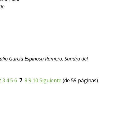
ado
 Julio García Espinosa Romero, Sandra del
7
2
3
4
5
6
8
9
10
Siguiente
(de 59 páginas)