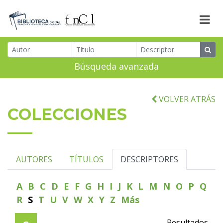
Búsqueda avanzada
VOLVER ATRÁS
COLECCIONES
AUTORES
TÍTULOS
DESCRIPTORES
A
B
C
D
E
F
G
H
I
J
K
L
M
N
O
P
Q
R
S
T
U
V
W
X
Y
Z
Más
Resultados