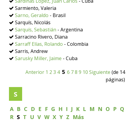
Sardiñas López, Juan Carlos
- Cuba
Sarmiento, Valeria
Sarno, Geraldo
- Brasil
Sarquís, Nicolás
Sarquís, Sebastián
- Argentina
Sarracino Rivero, Diana
Sarraff Elías, Rolando
- Colombia
Sarris, Andrew
Sarusky Miller, Jaime
- Cuba
5
Anterior
1
2
3
4
6
7
8
9
10
Siguiente
(de 14
páginas)
S
A
B
C
D
E
F
G
H
I
J
K
L
M
N
O
P
Q
R
S
T
U
V
W
X
Y
Z
Más