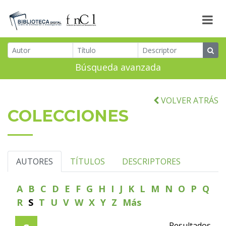
Búsqueda avanzada
VOLVER ATRÁS
COLECCIONES
AUTORES
TÍTULOS
DESCRIPTORES
A
B
C
D
E
F
G
H
I
J
K
L
M
N
O
P
Q
R
S
T
U
V
W
X
Y
Z
Más
Resultados