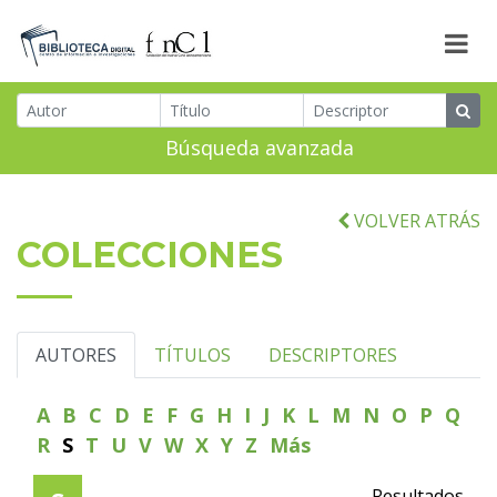
Búsqueda avanzada
VOLVER ATRÁS
COLECCIONES
AUTORES
TÍTULOS
DESCRIPTORES
A
B
C
D
E
F
G
H
I
J
K
L
M
N
O
P
Q
R
S
T
U
V
W
X
Y
Z
Más
Resultados