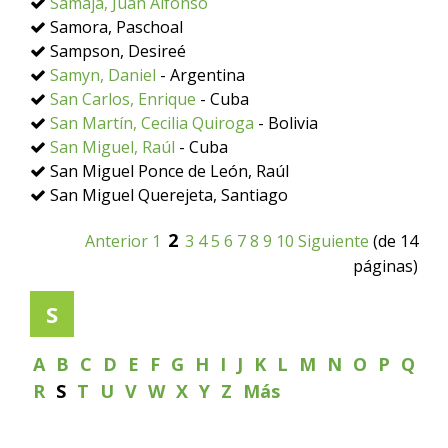
Samaja, Juan Alfonso
Samora, Paschoal
Sampson, Desireé
Samyn, Daniel
- Argentina
San Carlos, Enrique
- Cuba
San Martín, Cecilia Quiroga
- Bolivia
San Miguel, Raúl
- Cuba
San Miguel Ponce de León, Raúl
San Miguel Querejeta, Santiago
2
Anterior
1
3
4
5
6
7
8
9
10
Siguiente
(de 14
páginas)
S
A
B
C
D
E
F
G
H
I
J
K
L
M
N
O
P
Q
R
S
T
U
V
W
X
Y
Z
Más