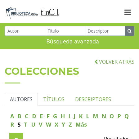
Búsqueda avanzada
VOLVER ATRÁS
COLECCIONES
AUTORES
TÍTULOS
DESCRIPTORES
A
B
C
D
E
F
G
H
I
J
K
L
M
N
O
P
Q
R
S
T
U
V
W
X
Y
Z
Más
Resultados