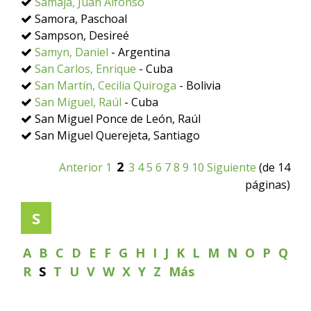
Samaja, Juan Alfonso
Samora, Paschoal
Sampson, Desireé
Samyn, Daniel
- Argentina
San Carlos, Enrique
- Cuba
San Martín, Cecilia Quiroga
- Bolivia
San Miguel, Raúl
- Cuba
San Miguel Ponce de León, Raúl
San Miguel Querejeta, Santiago
2
Anterior
1
3
4
5
6
7
8
9
10
Siguiente
(de 14
páginas)
S
A
B
C
D
E
F
G
H
I
J
K
L
M
N
O
P
Q
R
S
T
U
V
W
X
Y
Z
Más