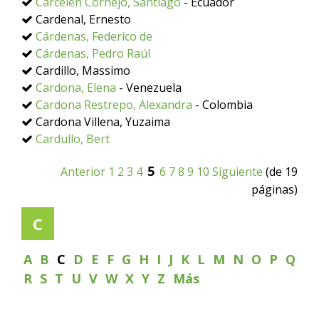
Carcelén Cornejo, Santiago
- Ecuador
Cardenal, Ernesto
Cárdenas, Federico de
Cárdenas, Pedro Raúl
Cardillo, Massimo
Cardona, Elena
- Venezuela
Cardona Restrepo, Alexandra
- Colombia
Cardona Villena, Yuzaima
Cardullo, Bert
5
Anterior
1
2
3
4
6
7
8
9
10
Siguiente
(de 19
páginas)
C
A
B
C
D
E
F
G
H
I
J
K
L
M
N
O
P
Q
R
S
T
U
V
W
X
Y
Z
Más