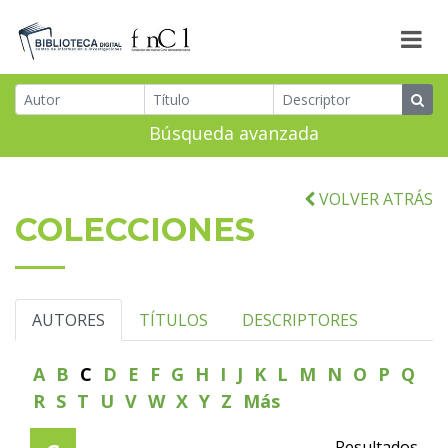
Búsqueda avanzada
VOLVER ATRÁS
COLECCIONES
AUTORES
TÍTULOS
DESCRIPTORES
A
B
C
D
E
F
G
H
I
J
K
L
M
N
O
P
Q
R
S
T
U
V
W
X
Y
Z
Más
Resultados