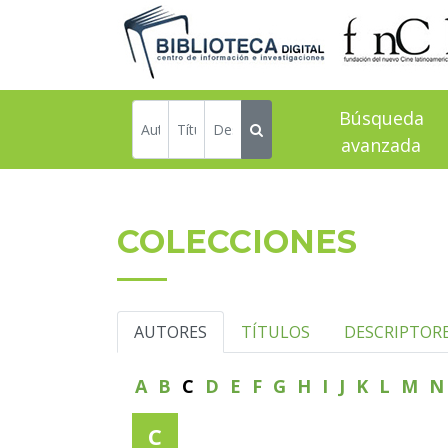
Búsqueda
avanzada
COLECCIONES
AUTORES
TÍTULOS
DESCRIPTOR
A
B
C
D
E
F
G
H
I
J
K
L
M
C