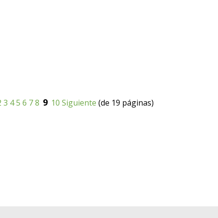
9
2
3
4
5
6
7
8
10
Siguiente
(de 19 páginas)