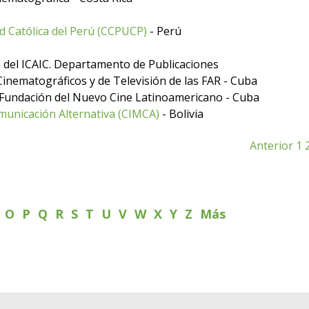
ad Católica del Perú (CCPUCP)
- Perú
 del ICAIC. Departamento de Publicaciones
inematográficos y de Televisión de las FAR - Cuba
 Fundación del Nuevo Cine Latinoamericano - Cuba
municación Alternativa (CIMCA)
- Bolivia
Anterior
1
N
O
P
Q
R
S
T
U
V
W
X
Y
Z
Más