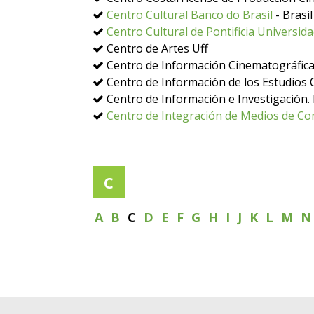
Centro Cultural Banco do Brasil
- Brasil
Centro Cultural de Pontificia Universid
Centro de Artes Uff
Centro de Información Cinematográfica
Centro de Información de los Estudios C
Centro de Información e Investigación.
Centro de Integración de Medios de Co
C
A
B
C
D
E
F
G
H
I
J
K
L
M