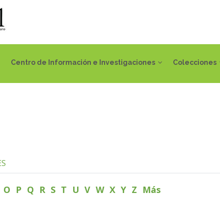
Centro de Información e Investigaciones
Colecciones
ES
N
O
P
Q
R
S
T
U
V
W
X
Y
Z
Más