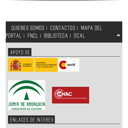
QUIENES SOMOS
CONTACTOS
MAPA DEL
|
|
PORTAL
FNCL
BIBLIOTECA
OCAL
|
|
|
APOYO DE
ENLACES DE INTERES