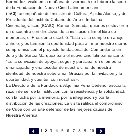
Bermúdez, visitó en la mañana del viernes 5 de febrero la sede
de la Fundación del Nuevo Cine Latinoamericano
(fnCl), acompañado del ministro de Cultura, Alpidio Alonso, y del
Presidente del Instituto Cubano del Arte e Industria
Cinematográficos (ICAIC), Ramón Samada, quienes sostuvieron
un encuentro con directivos de la institución. En el libro de
memorias, el Presidente escribió: "Esta visita cumple un añejo
anhelo, y es también la oportunidad para afirmar nuestro eterno
compromiso con el proyecto fundacional del Comandante en
Jefe y de García Márquez para el nuevo cine latinoamericano.
"Es la convicción de apoyar, seguir y participar en el empeño
emancipador y enaltecedor de nuestro cine, de nuestra
identidad, de nuestra soberanía. Gracias por la invitación y la
oportunidad, y cuenten con nosotros».
La Directora de la Fundación, Alquimia Peña Cedeño, asoció la
razón de ser de la institución con la resistencia y la solidaridad,
con la lucha por la memoria, por la integración y por la
distribución de las creaciones. La visita ratifica el compromiso
de Cuba con un arte defensor de las mejores causas de
Nuestra América.
2
1
3
4
5
6
7
8
9
10