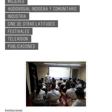
MUJERES
GALERIA
AUDIOVISUAL INDIGENA Y COMUNITARIO
INDUSTRIA
CINE DE OTRAS LATITUDES
FESTIVALES
TELEVISION
PUBLICACIONES
Institucional