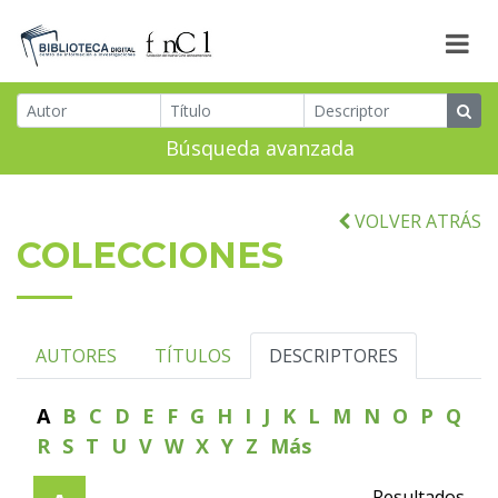
Búsqueda avanzada
VOLVER ATRÁS
COLECCIONES
AUTORES
TÍTULOS
DESCRIPTORES
A
B
C
D
E
F
G
H
I
J
K
L
M
N
O
P
Q
R
S
T
U
V
W
X
Y
Z
Más
Resultados