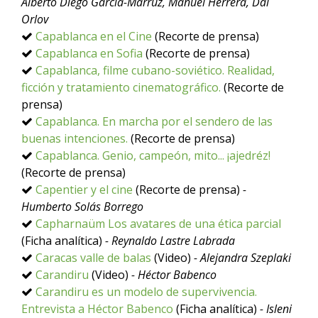
Alberto Diego García-Marruz, Manuel Herrera, Dal
Orlov
Capablanca en el Cine
(Recorte de prensa)
Capablanca en Sofia
(Recorte de prensa)
Capablanca, filme cubano-soviético. Realidad,
ficción y tratamiento cinematográfico.
(Recorte de
prensa)
Capablanca. En marcha por el sendero de las
buenas intenciones.
(Recorte de prensa)
Capablanca. Genio, campeón, mito... ¡ajedréz!
(Recorte de prensa)
Capentier y el cine
(Recorte de prensa)
-
Humberto Solás Borrego
Capharnaüm Los avatares de una ética parcial
(Ficha analítica)
- Reynaldo Lastre Labrada
Caracas valle de balas
(Video)
- Alejandra Szeplaki
Carandiru
(Video)
- Héctor Babenco
Carandiru es un modelo de supervivencia.
Entrevista a Héctor Babenco
(Ficha analítica)
- Isleni