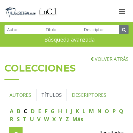
Búsqueda avanzada
VOLVER ATRÁS
COLECCIONES
AUTORES
TÍTULOS
DESCRIPTORES
A
B
C
D
E
F
G
H
I
J
K
L
M
N
O
P
Q
R
S
T
U
V
W
X
Y
Z
Más
Resultados