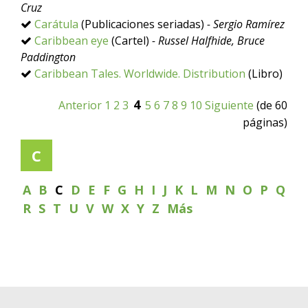
Cruz
Carátula
(Publicaciones seriadas)
- Sergio Ramírez
Caribbean eye
(Cartel)
- Russel Halfhide, Bruce
Paddington
Caribbean Tales. Worldwide. Distribution
(Libro)
4
Anterior
1
2
3
5
6
7
8
9
10
Siguiente
(de 60
páginas)
C
A
B
C
D
E
F
G
H
I
J
K
L
M
N
O
P
Q
R
S
T
U
V
W
X
Y
Z
Más