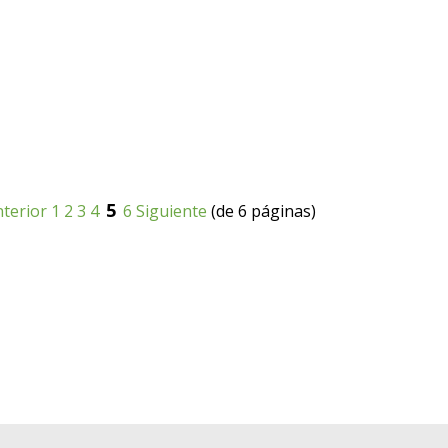
5
terior
1
2
3
4
6
Siguiente
(de 6 páginas)