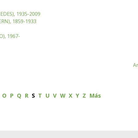
EDES), 1935-2009
RN), 1859-1933
), 1967-
An
N
O
P
Q
R
S
T
U
V
W
X
Y
Z
Más