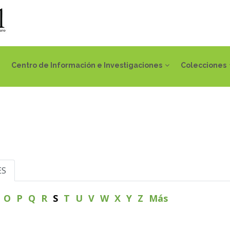
Centro de Información e Investigaciones
Colecciones
ES
N
O
P
Q
R
S
T
U
V
W
X
Y
Z
Más