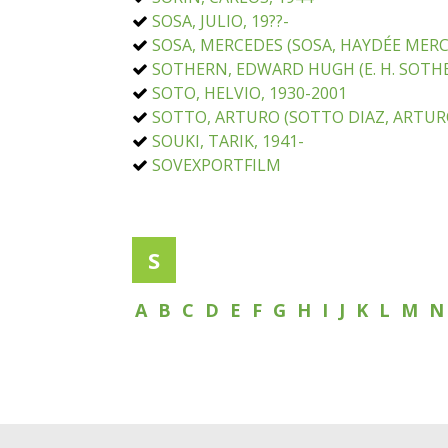
SOSA, JULIO, 19??-
SOSA, MERCEDES (SOSA, HAYDÉE MERC
SOTHERN, EDWARD HUGH (E. H. SOTHE
SOTO, HELVIO, 1930-2001
SOTTO, ARTURO (SOTTO DIAZ, ARTURO
SOUKI, TARIK, 1941-
SOVEXPORTFILM
S
A
B
C
D
E
F
G
H
I
J
K
L
M