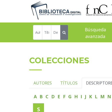
Búsqueda
avanzada
COLECCIONES
AUTORES
TÍTULOS
DESCRIPTOR
A
B
C
D
E
F
G
H
I
J
K
L
M
S