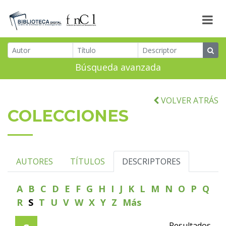
Búsqueda avanzada
VOLVER ATRÁS
COLECCIONES
AUTORES
TÍTULOS
DESCRIPTORES
A
B
C
D
E
F
G
H
I
J
K
L
M
N
O
P
Q
R
S
T
U
V
W
X
Y
Z
Más
Resultados