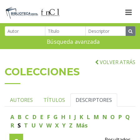
Búsqueda avanzada
VOLVER ATRÁS
COLECCIONES
AUTORES
TÍTULOS
DESCRIPTORES
A
B
C
D
E
F
G
H
I
J
K
L
M
N
O
P
Q
R
S
T
U
V
W
X
Y
Z
Más
Resultados