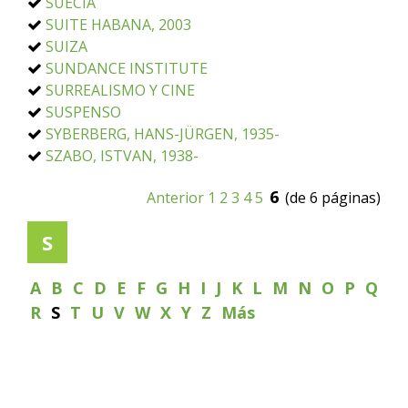
SUECIA
SUITE HABANA, 2003
SUIZA
SUNDANCE INSTITUTE
SURREALISMO Y CINE
SUSPENSO
SYBERBERG, HANS-JÜRGEN, 1935-
SZABO, ISTVAN, 1938-
6
Anterior
1
2
3
4
5
(de 6 páginas)
S
A
B
C
D
E
F
G
H
I
J
K
L
M
N
O
P
Q
R
S
T
U
V
W
X
Y
Z
Más